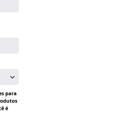
es para
rodutos
cê é