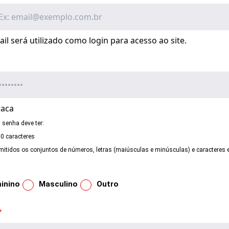
il será utilizado como login para acesso ao site.
raca
 senha deve ter:
10 caracteres
mitidos os conjuntos de números, letras (maiúsculas e minúsculas) e caracteres e
inino
Masculino
Outro