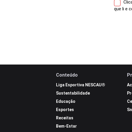
Cli
que li e
Conteúdo
P
Liga Esportiva NESCAU®
Ac
Sustentabilidade
Pr
Educação
Ce
Esportes
Sn
Receitas
Bem-Estar