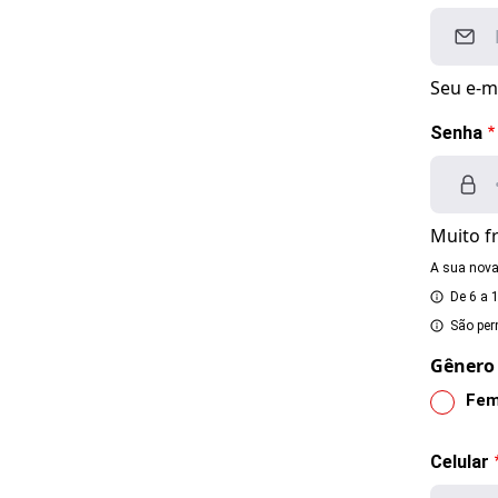
Seu e-ma
Senha
Muito f
A sua nova
De 6 a 
São per
Gênero
Fem
Celular