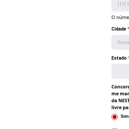
O númer
Cidade
Estado
Concord
me man
da NEST
livre p
Sim