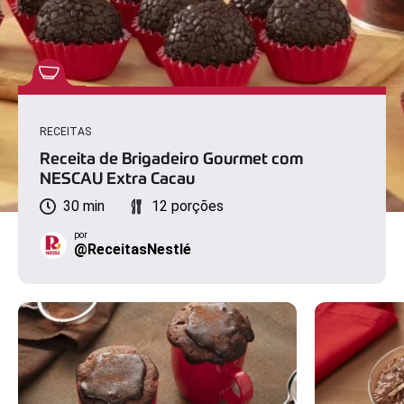
RECEITAS
Receita de Brigadeiro Gourmet com
NESCAU Extra Cacau
30 min
12 porções
por
@ReceitasNestlé