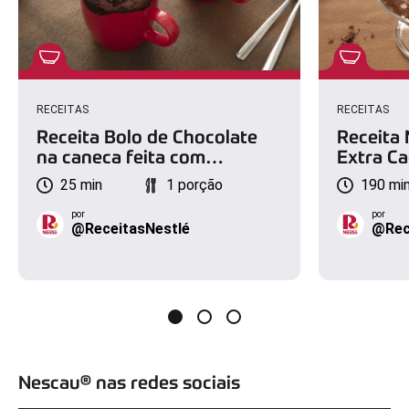
RECEITAS
RECEITAS
Receita Bolo de Chocolate
Receita
na caneca feita com
Extra C
NESCAU® Extra Cacau
25 min
1 porção
190 mi
por
por
@ReceitasNestlé
@Rec
Nescau® nas redes sociais