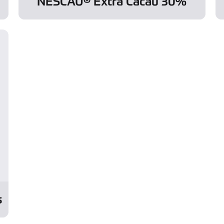
NESCAU® Extra Cacau 30%
s