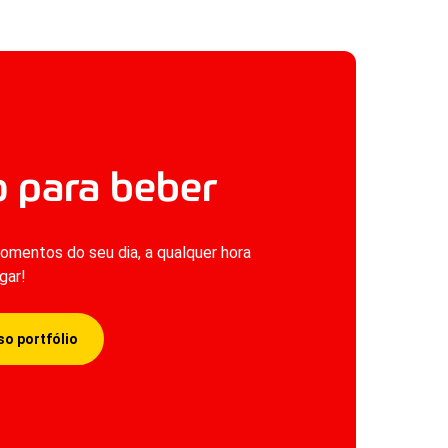
o para beber
omentos do seu dia, a qualquer hora
gar!
o portfólio