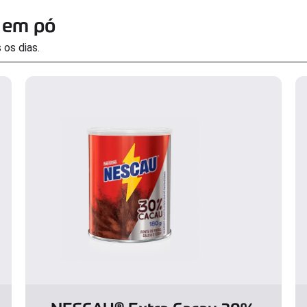
 em pó
 os dias.