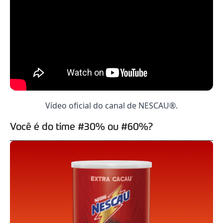
Vídeo oficial do canal de NESCAU®.
Você é do time #30% ou #60%?